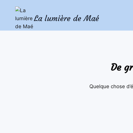
Aller
Aller
au
au
La lumière de Maé
contenu
contenu
De gr
Quelque chose d’én