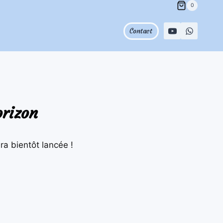
0
Contact
orizon
ra bientôt lancée !