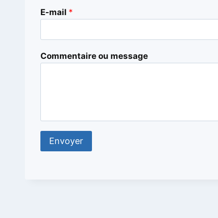
u
E-mail
*
m
e
s
Commentaire ou message
s
a
g
e
Envoyer