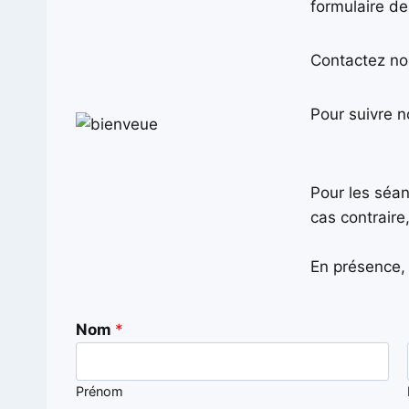
formulaire de
Contactez nou
Pour suivre no
Pour les séa
cas contraire
En présence, 
N
Nom
*
o
m
Prénom
o