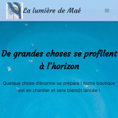
Aller
Aller
La lumière de Maé
au
au
contenu
contenu
De grandes choses se profilent
à l’horizon
Quelque chose d’énorme se prépare ! Notre boutique
est en chantier et sera bientôt lancée !