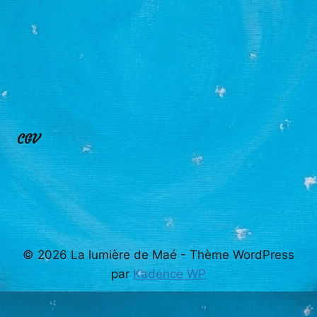
CGV
© 2026 La lumière de Maé - Thème WordPress
par
Kadence WP