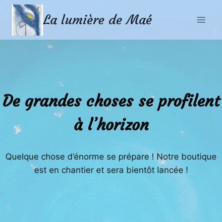
Aller
Aller
La lumière de Maé
au
au
contenu
contenu
De grandes choses se profilent
à l’horizon
Quelque chose d’énorme se prépare ! Notre boutique
est en chantier et sera bientôt lancée !