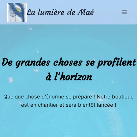
Aller
Aller
La lumière de Maé
au
au
contenu
contenu
De grandes choses se profilent
à l’horizon
Quelque chose d’énorme se prépare ! Notre boutique
est en chantier et sera bientôt lancée !