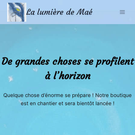
Aller
Aller
La lumière de Maé
au
au
contenu
contenu
De grandes choses se profilent
à l’horizon
Quelque chose d’énorme se prépare ! Notre boutique
est en chantier et sera bientôt lancée !