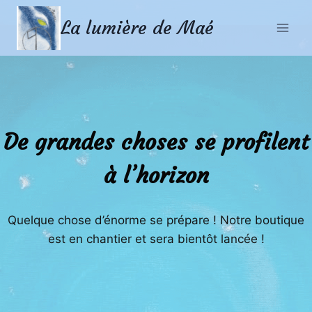
Aller
Aller
La lumière de Maé
au
au
contenu
contenu
De grandes choses se profilent
à l’horizon
Quelque chose d’énorme se prépare ! Notre boutique
est en chantier et sera bientôt lancée !